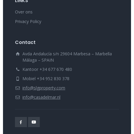
LINKS
Over ons
Privacy Policy
Contact
Avda Andalucía s/n 29604 Marbesa – Marbella
Málaga – SPAIN
Kantoor +34 677 670 480
Mobiel +34 952 830 378
info@slgproperty.com
info@casadelmar.nl